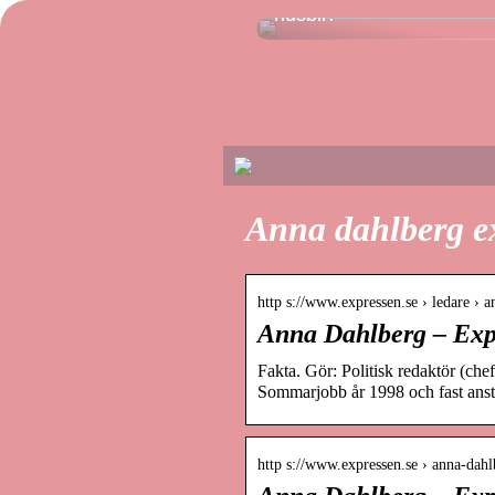
husbil?
Anna dahlberg e
http s://www.expressen.se › ledare › 
Anna Dahlberg – Exp
Fakta. Gör: Politisk redaktör (che
Sommarjobb år 1998 och fast anst
http s://www.expressen.se › anna-dahl