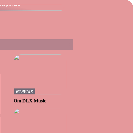
ansportbil
NYHETER
Om DLX Music