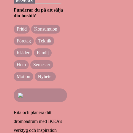
NYHETER
Funderar du på att sälja
din husbil?
Fritid
Konsumtion
Företag
Teknik
Kläder
Familj
Hem
Semester
Motion
Nyheter
Rita och planera ditt
drömbadrum med IKEA’s
verktyg och inspiration