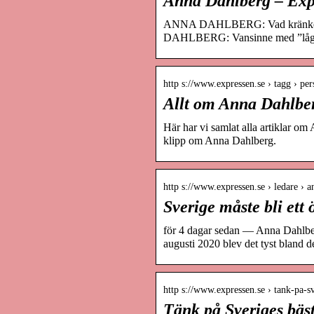
Anna Dahlberg – Exp
ANNA DAHLBERG: Vad kränker de
DAHLBERG: Vansinne med ”lågaff
http s://www.expressen.se › tagg › pe
Allt om Anna Dahlbe
Här har vi samlat alla artiklar o
klipp om Anna Dahlberg.
http s://www.expressen.se › ledare › 
Sverige måste bli et
för 4 dagar sedan — Anna Dahlberg
augusti 2020 blev det tyst bland d
http s://www.expressen.se › tank-pa-s
Tänk på Sveriges bäs