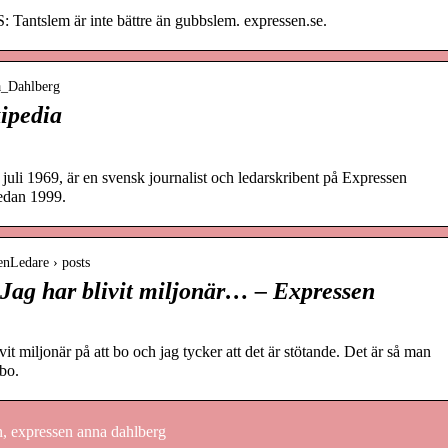
lem är inte bättre än gubbslem. expressen.se.
na_Dahlberg
ipedia
uli 1969, är en svensk journalist och ledarskribent på Expressen
sedan 1999.
enLedare › posts
 har blivit miljonär… – Expressen
ljonär på att bo och jag tycker att det är stötande. Det är så man
 bo.
, expressen anna dahlberg