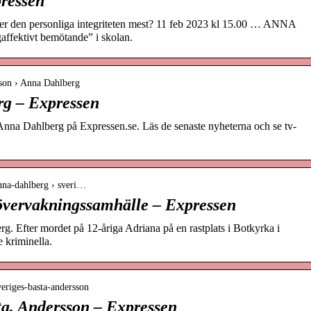
ressen
n personliga integriteten mest? 11 feb 2023 kl 15.00 … ANNA
ektivt bemötande” i skolan.
rson › Anna Dahlberg
rg – Expressen
m Anna Dahlberg på Expressen.se. Läs de senaste nyheterna och se tv-
anna-dahlberg › sveri…
t övervakningssamhälle – Expressen
. Efter mordet på 12-åriga Adriana på en rastplats i Botkyrka i
e kriminella.
veriges-basta-andersson
ta, Andersson – Expressen