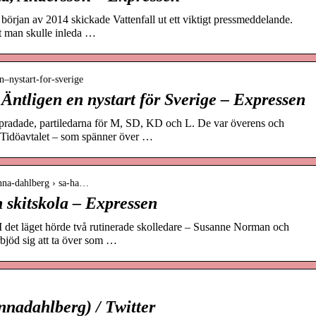
örjan av 2014 skickade Vattenfall ut ett viktigt pressmeddelande.
att man skulle inleda …
n–nystart-for-sverige
igen en nystart för Sverige – Expressen
pradade, partiledarna för M, SD, KD och L. De var överens och
 Tidöavtalet – som spänner över …
anna-dahlberg › sa-ha…
 skitskola – Expressen
 det läget hörde två rutinerade skolledare – Susanne Norman och
rbjöd sig att ta över som …
nadahlberg) / Twitter