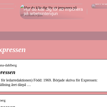
din tr
Hur du klär dig för att imponera
på arbetsintervjun
xpressen
anna-dahlberg
ressen
f för ledarredaktionen) Född: 1969. Började skriva för Expressen:
ällning året därpå …
berg