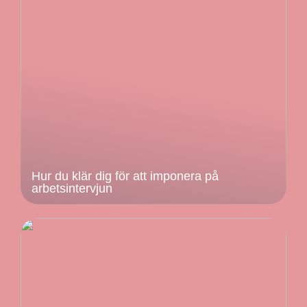
Hur du klär dig för att imponera på
arbetsintervjun