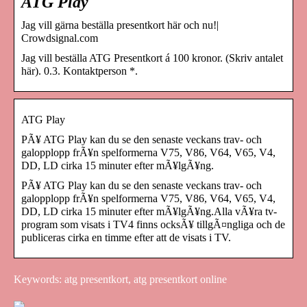
ATG Play
Jag vill gärna beställa presentkort här och nu!|
Crowdsignal.com
Jag vill beställa ATG Presentkort á 100 kronor. (Skriv antalet
här). 0.3. Kontaktperson *.
ATG Play
PÃ¥ ATG Play kan du se den senaste veckans trav- och
galopplopp frÃ¥n spelformerna V75, V86, V64, V65, V4,
DD, LD cirka 15 minuter efter mÃ¥lgÃ¥ng.
PÃ¥ ATG Play kan du se den senaste veckans trav- och
galopplopp frÃ¥n spelformerna V75, V86, V64, V65, V4,
DD, LD cirka 15 minuter efter mÃ¥lgÃ¥ng.Alla vÃ¥ra tv-
program som visats i TV4 finns ocksÃ¥ tillgÃ¤ngliga och de
publiceras cirka en timme efter att de visats i TV.
Keywords: atg presentkort, atg presentkort online