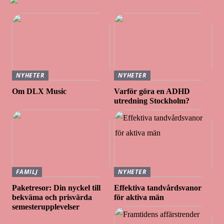
NYHETER
NYHETER
Om DLX Music
Varför göra en ADHD
utredning Stockholm?
FAMILJ
NYHETER
Paketresor: Din nyckel till
Effektiva tandvårdsvanor
bekväma och prisvärda
för aktiva män
semesterupplevelser