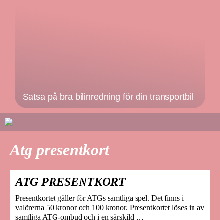
Satsa på bra bilinredning för din transportbil
Atg presentkort
ATG PRESENTKORT
Presentkortet gäller för ATGs samtliga spel. Det finns i
valörerna 50 kronor och 100 kronor. Presentkortet löses in av
samtliga ATG-ombud och i en särskild …