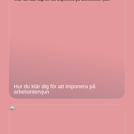
Hur du klär dig för att imponera på
arbetsintervjun