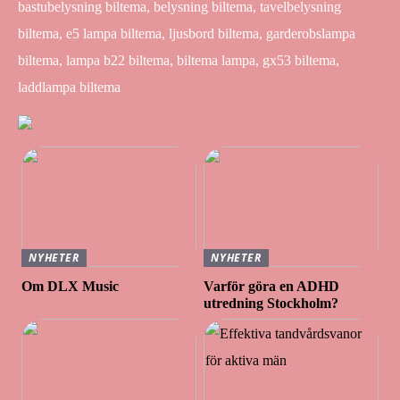
bastubelysning biltema, belysning biltema, tavelbelysning
biltema, e5 lampa biltema, ljusbord biltema, garderobslampa
biltema, lampa b22 biltema, biltema lampa, gx53 biltema,
laddlampa biltema
NYHETER
NYHETER
Om DLX Music
Varför göra en ADHD
utredning Stockholm?