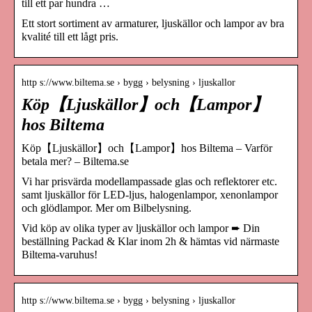
till ett par hundra …
Ett stort sortiment av armaturer, ljuskällor och lampor av bra
kvalité till ett lågt pris.
http s://www.biltema.se › bygg › belysning › ljuskallor
Köp【Ljuskällor】och【Lampor】
hos Biltema
Köp【Ljuskällor】och【Lampor】hos Biltema – Varför
betala mer? – Biltema.se
Vi har prisvärda modellampassade glas och reflektorer etc.
samt ljuskällor för LED-ljus, halogenlampor, xenonlampor
och glödlampor. Mer om Bilbelysning.
Vid köp av olika typer av ljuskällor och lampor ➨ Din
beställning Packad & Klar inom 2h & hämtas vid närmaste
Biltema-varuhus!
http s://www.biltema.se › bygg › belysning › ljuskallor