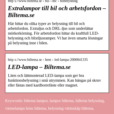
http s://www.biltema.se › bil—mc › bilbelysning
Extralampor till bil och arbetsfordon –
Biltema.se
Här hittar du olika typer av belysning till bil och
arbetsfordon. Extraljus och DRL-ljus som underlättar
mörkerkörning. För arbetsfordon hittar du kraftfull LED-
belysning och blixtljusramper. Vi har även smarta lösningar
på belysning inne i bilen.
http s://www.biltema.se › hem › led-lampa-2000041335
LED-lampa – Biltema.se
Liten och lättmonterad LED-lampa som ger bra
funktionsbelysning i små utrymmen. Kan hängas på skruv
eller fästas med kardborrefäste eller magnet.
Keywords: biltema lampor, lampor biltema, biltema belysning,
värmelampa höns biltema, belysning vitrinskåp biltema,