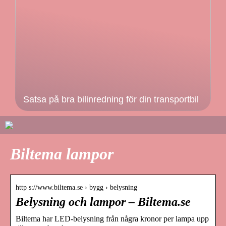
Satsa på bra bilinredning för din transportbil
Biltema lampor
http s://www.biltema.se › bygg › belysning
Belysning och lampor – Biltema.se
Biltema har LED-belysning från några kronor per lampa upp