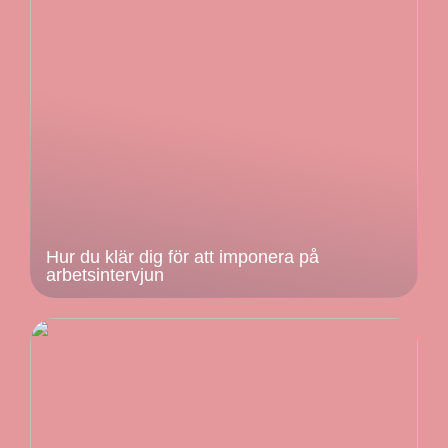
Hur du klär dig för att imponera på
arbetsintervjun