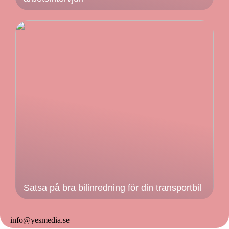
Satsa på bra bilinredning för din transportbil
info@yesmedia.se