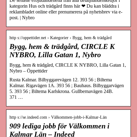
De senaste erbjudandenena från alla detaljhandelskedjor i
kategorin Hus och trädgård finns här ❤ Du kan bläddra i
reklambladet online eller prenumerera på nyhetsbrev via e-
post. | Nybro
http s://oppettider.net › Kategorier › Bygg, hem & trädgård
Bygg, hem & trädgård, CIRCLE K
NYBRO, Lilla Gatan 1, Nybro
Bygg, hem & trädgård, CIRCLE K NYBRO, Lilla Gatan 1,
Nybro – Öppettider
Rusta Kalmar. Bilbyggarevägen 12. 393 56 ; Biltema
Kalmar. Rigavägen 1A. 393 56 ; Bauhaus. Bilbyggarvägen
5. 393 56 ; Biltema Karlskrona. Gullbernavägen 24B.
371 …
http s://se.indeed.com › Välkommen-jobb-i-Kalmar-Län
909 lediga jobb för Välkommen i
Kalmar Län – Indeed