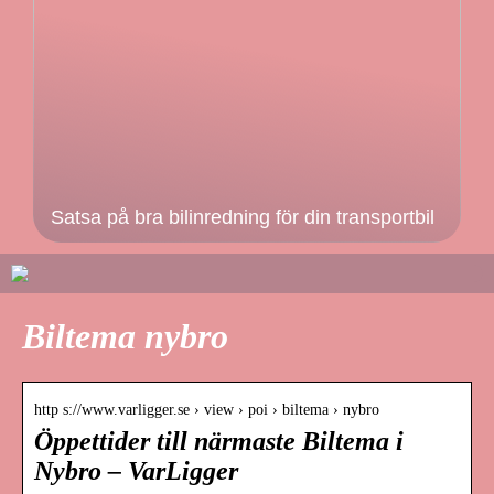
Satsa på bra bilinredning för din transportbil
Biltema nybro
http s://www.varligger.se › view › poi › biltema › nybro
Öppettider till närmaste Biltema i
Nybro – VarLigger