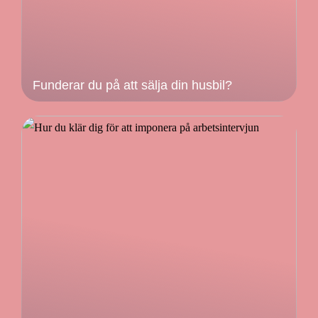
Funderar du på att sälja din husbil?