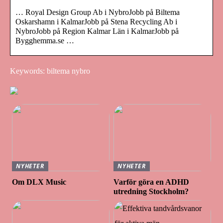
… Royal Design Group Ab i NybroJobb på Biltema
Oskarshamn i KalmarJobb på Stena Recycling Ab i
NybroJobb på Region Kalmar Län i KalmarJobb på
Bygghemma.se …
Keywords: biltema nybro
NYHETER
NYHETER
Om DLX Music
Varför göra en ADHD
utredning Stockholm?