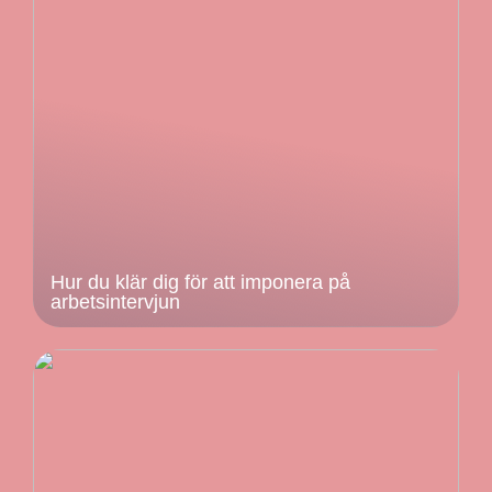
Hur du klär dig för att imponera på
arbetsintervjun