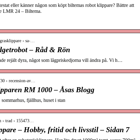
at eller känner någon som köpt biltemas robot klippare? Bättre att
re LMR 24 – Biltema.
tgrasklippare › sa-…
dgetrobot – Råd & Rön
ande rejält dyra, något som lågpriskedjorna vill ändra på. Vi h…
/30 › recension-av…
lipparen RM 1000 – Åsas Blogg
, sommarhus, fjällhus, huset i stan
m › trad › 155473…
pare – Hobby, fritid och livsstil – Sidan 7