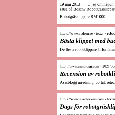
19 maj 2013 — … jag om någon test
satsa på Bosch? Robotgräsklippa
Robotgräsklippare RM1000
http s://www.radron.se › tester › robo
Bästa klippet med bu
De flesta robotklippare är fortfar
http ://www.asasblogg.com › 2021/06
Recension av robotk
Asasblogg inredning, 50-tal, retro
http s://www.sweclockers.com › foru
Dags för robotgräsklip