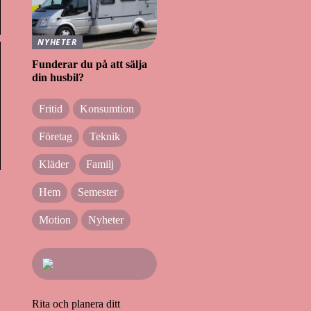
NYHETER
Funderar du på att sälja
din husbil?
Fritid
Konsumtion
Företag
Teknik
Kläder
Familj
Hem
Semester
Motion
Nyheter
Rita och planera ditt