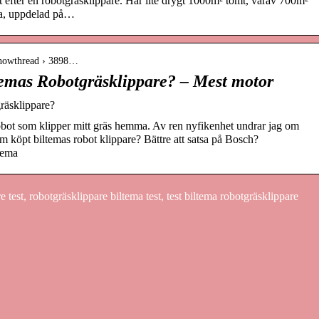
t efter en robotgräsklippare. Har lite drygt 1000m² tomt, varav 700m²
tta, uppdelad på…
showthread › 3898…
temas Robotgräsklippare? – Mest motor
räsklippare?
 robot som klipper mitt gräs hemma. Av ren nyfikenhet undrar jag om
m köpt biltemas robot klippare? Bättre att satsa på Bosch?
tema
test, robotgräsklippare biltema test, test biltema robotgräsklippare