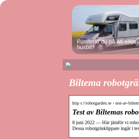
Funderar du på att sälja 
husbil?
Biltema robotgräs
http s://robotgarden.se › test-av-bil
Test av Biltemas rob
8 juni 2022 — Här jämför vi robot
Dessa robotgräsklippare ingår i te