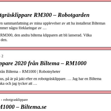
otgräsklippare RM300 – Robotgarden
 sammanfattning av mina upplevelser av att ha installerat Biltemas
mmer några förklaringar av …
 RM300, den andra biltema klipparen att bli lanserad. Vilka
 den.
› 2
lippare 2020 från Biltema – RM1000
 från Biltema – RM1000 | Robotnyheter
s, på är på jakt efter en robotgräsklippare. … Jag har en Biltema
ka och jag tycker att …
 › robotgrasklippare
M1000 – Biltema.se