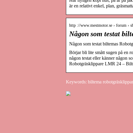
Har nyligen köpt hus, på är på jak
är en relativt enkel, plan, gräsma
http ://www.mestmotor.se › forum › 
Någon som testat bil
Någon som testat biltemas Robotg
Börjar bli lite smått sugen på en
någon testat eller känner någon so
Robotgräsklippare LMR 24 – Bil
Keywords: biltema robotgräsklippare 