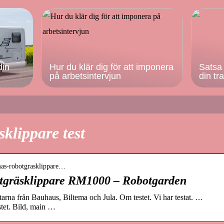
din
Hur du klär dig för att imponera
Satsa 
på arbetsintervjun
din tr
klippare test
temas-robotgrasklippare…
otgräsklippare RM1000 – Robotgarden
arna från Bauhaus, Biltema och Jula. Om testet. Vi har testat. …
stet. Bild, main …