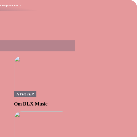
ansportbil
NYHETER
Om DLX Music