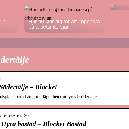
din tr
din
Hur du klär dig för att imponera
på arbetsintervjun
dertälje
d
Södertälje – Blocket
dsplats inom kategorin lägenheter uthyres i södertälje.
me › searchAreas=Sö…
Hyra bostad – Blocket Bostad