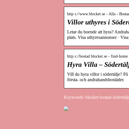
http s://www.blocket.se › Alla › Bosta
Villor uthyres i Söder
Letar du boende att hyra? Andrah
plats. Visa uthyresannonser · Vis
http s://bostad.blocket.se › find-ho
Hyra Villa – Södertäl
Vill du hyra villor i södertälje? P
första- och andrahandsbostäder.
Keywords: blocket bostad södertälj