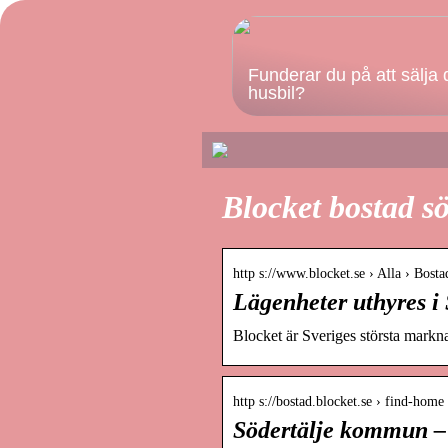
Funderar du på att sälja 
husbil?
Blocket bostad sö
http s://www.blocket.se › Alla › Bosta
Lägenheter uthyres i 
Blocket är Sveriges största markna
http s://bostad.blocket.se › find-ho
Södertälje kommun – 