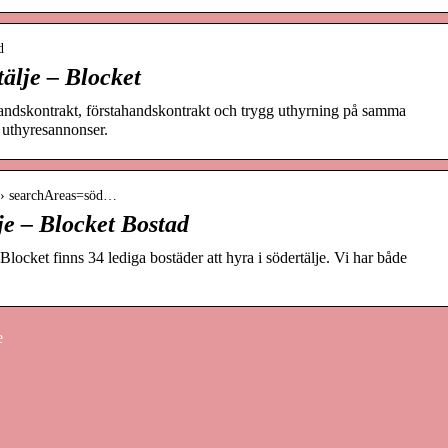
d
tälje – Blocket
andskontrakt, förstahandskontrakt och trygg uthyrning på samma
a uthyresannonser.
me › searchAreas=söd…
je – Blocket Bostad
å Blocket finns 34 lediga bostäder att hyra i södertälje. Vi har både
e