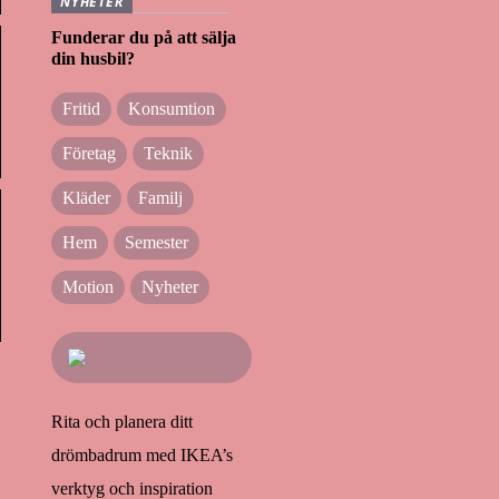
NYHETER
Funderar du på att sälja
din husbil?
Fritid
Konsumtion
Företag
Teknik
Kläder
Familj
Hem
Semester
Motion
Nyheter
Rita och planera ditt
drömbadrum med IKEA’s
verktyg och inspiration