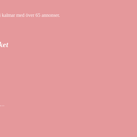
 i kalmar med över 65 annonser.
ket
i …