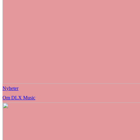
Nyheter
Om DLX Music