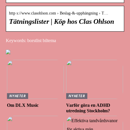
http s://www.clasohlson.com › Beslag-&-upphängning › T…
Tätningslister | Köp hos Clas Ohlson
Keywords: borstlist biltema
NYHETER
NYHETER
Om DLX Music
Varför göra en ADHD
utredning Stockholm?