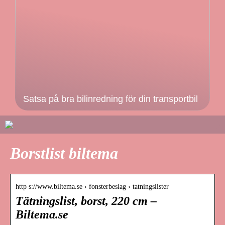
Satsa på bra bilinredning för din transportbil
Borstlist biltema
http s://www.biltema.se › fonsterbeslag › tatningslister
Tätningslist, borst, 220 cm –
Biltema.se