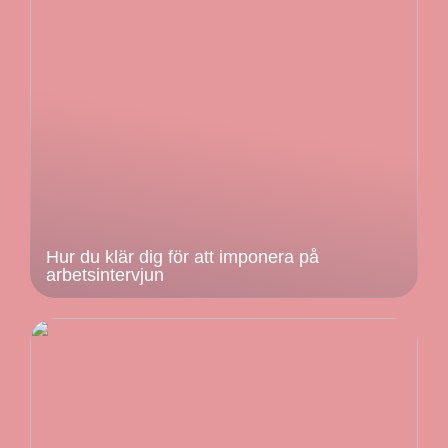
Hur du klär dig för att imponera på
arbetsintervjun