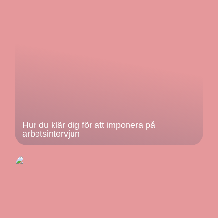
Hur du klär dig för att imponera på
arbetsintervjun