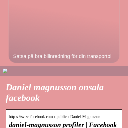
Satsa på bra bilinredning för din transportbil
Daniel magnusson onsala
facebook
http s://sv-se.facebook.com › public › Daniel-Magnusson
daniel-magnusson profiler | Facebook