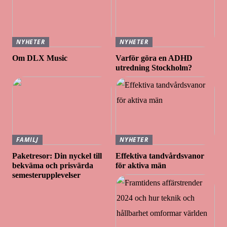
NYHETER
NYHETER
Om DLX Music
Varför göra en ADHD
utredning Stockholm?
FAMILJ
NYHETER
Paketresor: Din nyckel till
Effektiva tandvårdsvanor
bekväma och prisvärda
för aktiva män
semesterupplevelser