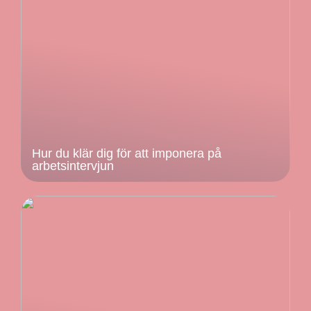
Hur du klär dig för att imponera på
arbetsintervjun