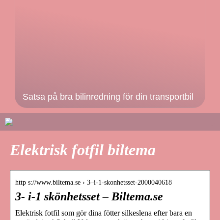
Satsa på bra bilinredning för din transportbil
Elektrisk fotfil biltema
http s://www.biltema.se › 3–i-1-skonhetsset-2000040618
3- i-1 skönhetsset – Biltema.se
Elektrisk fotfil som gör dina fötter silkeslena efter bara en