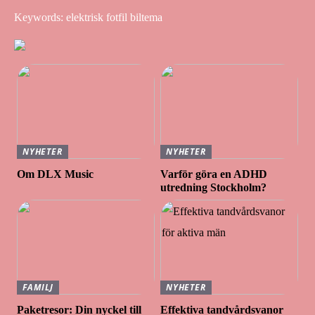
Keywords: elektrisk fotfil biltema
NYHETER
NYHETER
Om DLX Music
Varför göra en ADHD
utredning Stockholm?
FAMILJ
NYHETER
Paketresor: Din nyckel till
Effektiva tandvårdsvanor