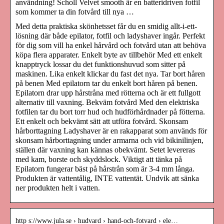
användning! Scholl Velvet smooth är en batteridriven fotfil
som kommer ta din fotvård till nya …
Med detta praktiska skönhetsset får du en smidig allt-i-ett-
lösning där både epilator, fotfil och ladyshaver ingår. Perfekt
för dig som vill ha enkel hårvård och fotvård utan att behöva
köpa flera apparater. Enkelt byte av tillbehör Med ett enkelt
knapptryck lossar du det funktionshuvud som sitter på
maskinen. Lika enkelt klickar du fast det nya. Tar bort håren
på benen Med epilatorn tar du enkelt bort håren på benen.
Epilatorn drar upp hårstråna med rötterna och är ett fullgott
alternativ till vaxning. Bekväm fotvård Med den elektriska
fotfilen tar du bort torr hud och hudförhårdnader på fötterna.
Ett enkelt och bekvämt sätt att utföra fotvård. Skonsam
hårborttagning Ladyshaver är en rakapparat som används för
skonsam hårborttagning under armarna och vid bikinilinjen,
ställen där vaxning kan kännas obekvämt. Setet levereras
med kam, borste och skyddslock. Viktigt att tänka på
Epilatorn fungerar bäst på hårstrån som är 3-4 mm långa.
Produkten är vattentålig, INTE vattentät. Undvik att sänka
ner produkten helt i vatten.
http s://www.jula.se › hudvard › hand-och-fotvard › ele…