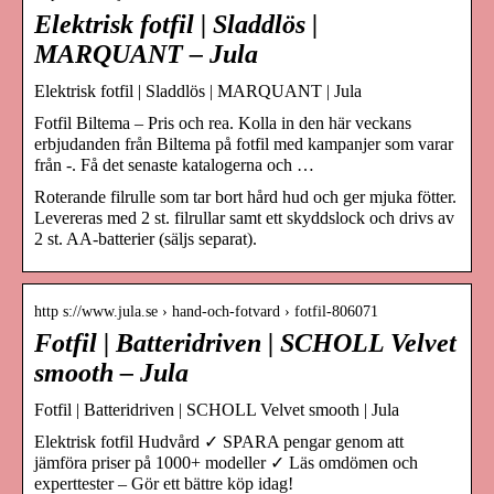
Elektrisk fotfil | Sladdlös |
MARQUANT – Jula
Elektrisk fotfil | Sladdlös | MARQUANT | Jula
Fotfil Biltema – Pris och rea. Kolla in den här veckans
erbjudanden från Biltema på fotfil med kampanjer som varar
från -. Få det senaste katalogerna och …
Roterande filrulle som tar bort hård hud och ger mjuka fötter.
Levereras med 2 st. filrullar samt ett skyddslock och drivs av
2 st. AA-batterier (säljs separat).
http s://www.jula.se › hand-och-fotvard › fotfil-806071
Fotfil | Batteridriven | SCHOLL Velvet
smooth – Jula
Fotfil | Batteridriven | SCHOLL Velvet smooth | Jula
Elektrisk fotfil Hudvård ✓ SPARA pengar genom att
jämföra priser på 1000+ modeller ✓ Läs omdömen och
experttester – Gör ett bättre köp idag!