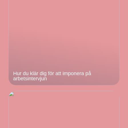
Hur du klär dig för att imponera på
arbetsintervjun