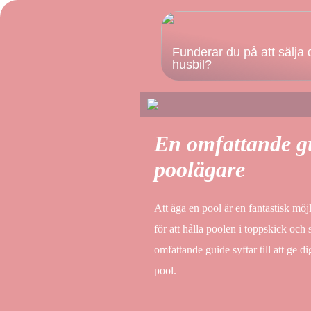
Funderar du på att sälja 
husbil?
En omfattande gui
poolägare
Att äga en pool är en fantastisk m
för att hålla poolen i toppskick oc
omfattande guide syftar till att ge di
pool.