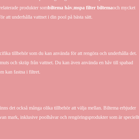
relaterade produkter som
biltema håv
,
mspa filter biltema
och mycket
r att underhålla vattnet i din pool på bästa sätt.
cifika tillbehör som du kan använda för att rengöra och underhålla det.
 smuts och skräp från vattnet. Du kan även använda en håv till spabad
m kan fastna i filtret.
nns det också många olika tillbehör att välja mellan. Biltema erbjuder
 ovan mark, inklusive poolhåvar och rengöringsprodukter som är speciell