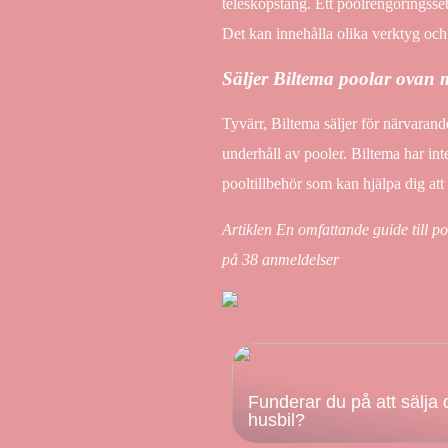
teleskopstång. Ett poolrengöringsset
Det kan innehålla olika verktyg och
Säljer Biltema poolar ovan
Tyvärr, Biltema säljer för närvarand
underhåll av pooler. Biltema har int
pooltillbehör som kan hjälpa dig att
Artiklen En omfattande guide till po
på
38
anmeldelser
Funderar du på att sälja 
husbil?