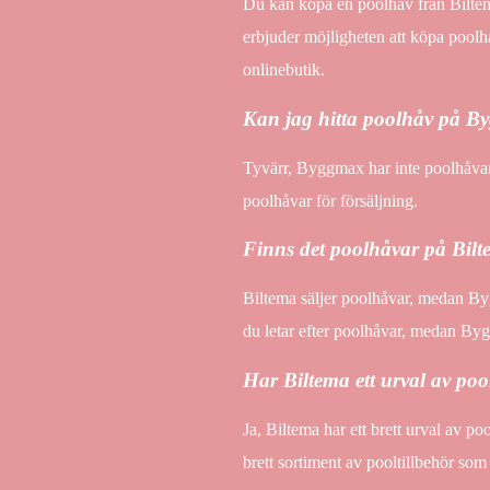
Du kan köpa en poolhåv från Biltema
erbjuder möjligheten att köpa poolhå
onlinebutik.
Kan jag hitta poolhåv på 
Tyvärr, Byggmax har inte poolhåvar i
poolhåvar för försäljning.
Finns det poolhåvar på Bi
Biltema säljer poolhåvar, medan Byg
du letar efter poolhåvar, medan Bygg
Har Biltema ett urval av poo
Ja, Biltema har ett brett urval av po
brett sortiment av pooltillbehör som 