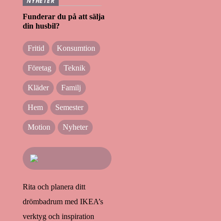
NYHETER
Funderar du på att sälja
din husbil?
Fritid
Konsumtion
Företag
Teknik
Kläder
Familj
Hem
Semester
Motion
Nyheter
Rita och planera ditt
drömbadrum med IKEA’s
verktyg och inspiration