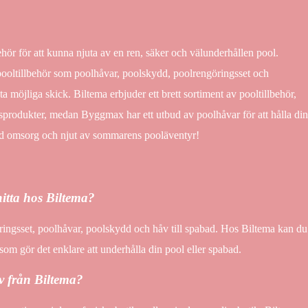
behör för att kunna njuta av en ren, säker och välunderhållen pool.
ooltillbehör som poolhåvar, poolskydd, poolrengöringsset och
a möjliga skick. Biltema erbjuder ett brett sortiment av pooltillbehör,
ngsprodukter, medan Byggmax har ett utbud av poolhåvar för att hålla din
ed omsorg och njut av sommarens pooläventyr!
hitta hos Biltema?
ringsset, poolhåvar, poolskydd och håv till spabad. Hos Biltema kan du
r som gör det enklare att underhålla din pool eller spabad.
v från Biltema?