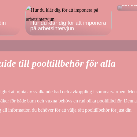
din tr
din
Hur du klär dig för att imponera
på arbetsintervjun
de till pooltillbehör för alla
öjlighet att njuta av svalkande bad och avkoppling i sommarvärmen. Men
h säker för både barn och vuxna behövs en rad olika pooltillbehör. Denna
g all information du behöver för att välja rätt pooltillbehör för just din