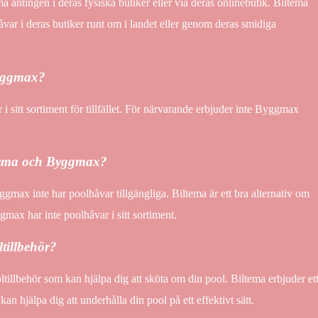
 antingen i deras fysiska butiker eller via deras onlinebutik. Biltema
var i deras butiker runt om i landet eller genom deras smidiga
Byggmax?
 sitt sortiment för tillfället. För närvarande erbjuder inte Byggmax
ltema och Byggmax?
gmax inte har poolhåvar tillgängliga. Biltema är ett bra alternativ om
max har inte poolhåvar i sitt sortiment.
ltillbehör?
oltillbehör som kan hjälpa dig att sköta om din pool. Biltema erbjuder et
kan hjälpa dig att underhålla din pool på ett effektivt sätt.