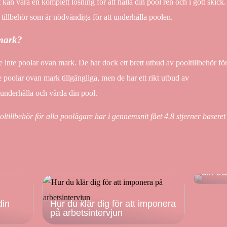
 kan vara en komplett lösning för att hålla din pool ren och i gott skick.
 tillbehör som är nödvändiga för att underhålla poolen.
 mark?
e inte poolar ovan mark. De har dock ett brett utbud av pooltillbehör fö
e poolar ovan mark tillgängliga, men de har ett rikt utbud av
 underhålla och vårda din pool.
oltillbehör för alla poolägare har i gennemsnit fået
4.8
stjerner baseret
Satsa 
din tr
din
Hur du klär dig för att imponera
på arbetsintervjun