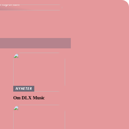
ansportbil
NYHETER
Om DLX Music