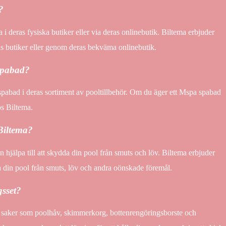
?
i deras fysiska butiker eller via deras onlinebutik. Biltema erbjuder
as butiker eller genom deras bekväma onlinebutik.
 spabad?
a spabad i deras sortiment av pooltillbehör. Om du äger ett Mspa spabad
hos Biltema.
Biltema?
 hjälpa till att skydda din pool från smuts och löv. Biltema erbjuder
 din pool från smuts, löv och andra oönskade föremål.
gsset?
a saker som poolhåv, skimmerkorg, bottenrengöringsborste och