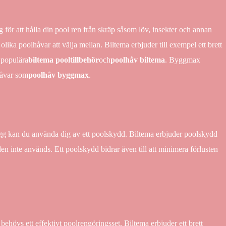
 för att hålla din pool ren från skräp såsom löv, insekter och annan
olika poolhåvar att välja mellan. Biltema erbjuder till exempel ett brett
 populära
biltema pooltillbehör
och
poolhåv biltema
. Byggmax
håvar som
poolhåv byggmax
.
trygg kan du använda dig av ett poolskydd. Biltema erbjuder poolskydd
en inte används. Ett poolskydd bidrar även till att minimera förlusten
 behövs ett effektivt poolrengöringsset. Biltema erbjuder ett brett