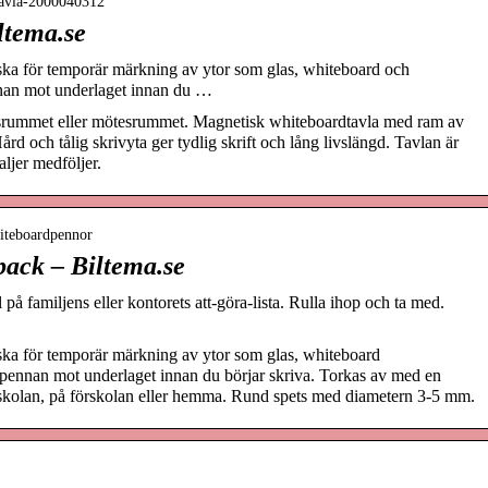
dtavla-2000040312
ltema.se
ska för temporär märkning av ytor som glas, whiteboard och
nnan mot underlaget innan du …
lassrummet eller mötesrummet. Magnetisk whiteboardtavla med ram av
rd och tålig skrivyta ger tydlig skrift och lång livslängd. Tavlan är
aljer medföljer.
hiteboardpennor
ack – Biltema.se
l på familjens eller kontorets att-göra-lista. Rulla ihop och ta med.
ska för temporär märkning av ytor som glas, whiteboard
k pennan mot underlaget innan du börjar skriva. Torkas av med en
 i skolan, på förskolan eller hemma. Rund spets med diametern 3-5 mm.