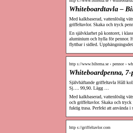
http s://www.biltema.se › whiteboar
Whiteboardtavla – Bi
Med kalkbaserad, vattenlöslig vät
griffeltavlor. Skaka och tryck pe
En självklarhet på kontoret, i k
aluminium och hylla för pennor. Hå
flyttbar i sidled. Upphängningsdet
http s://www.biltema.se › pennor › w
Whiteboardpenna, 7-p
Självhäftande griffeltavla Håll kol
Sj…. 99,90. Lägg …
Med kalkbaserad, vattenlöslig vät
och griffeltavlor. Skaka och tryc
fuktig trasa. Perfekt att använda
http s://griffeltavlor.com