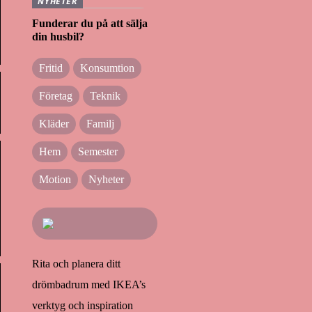
NYHETER
Funderar du på att sälja
din husbil?
Fritid
Konsumtion
Företag
Teknik
Kläder
Familj
Hem
Semester
Motion
Nyheter
Rita och planera ditt
drömbadrum med IKEA’s
verktyg och inspiration