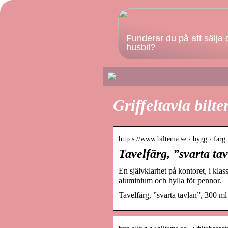
Funderar du på att sälja 
husbil?
Griffeltavla bilt
http s://www.biltema.se › bygg › farg
Tavelfärg, ”svarta ta
En självklarhet på kontoret, i k
aluminium och hylla för pennor.
Tavelfärg, ”svarta tavlan”, 300 ml