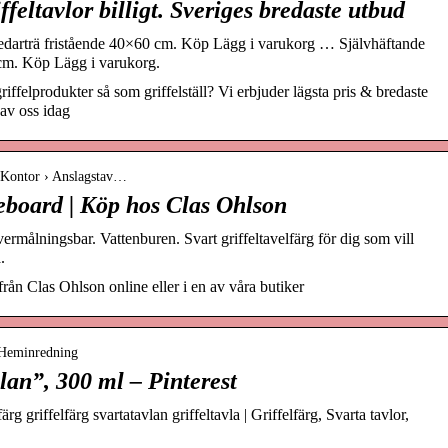
ffeltavlor billigt. Sveriges bredaste utbud
cedarträ fristående 40×60 cm. Köp Lägg i varukorg … Självhäftande
5cm. Köp Lägg i varukorg.
griffelprodukter så som griffelställ? Vi erbjuder lägsta pris & bredaste
 av oss idag
 Kontor › Anslagstav…
eboard | Köp hos Clas Ohlson
ermålningsbar. Vattenburen. Svart griffeltavelfärg för dig som vill
.
ån Clas Ohlson online eller i en av våra butiker
› Heminredning
vlan”, 300 ml – Pinterest
rg griffelfärg svartatavlan griffeltavla | Griffelfärg, Svarta tavlor,