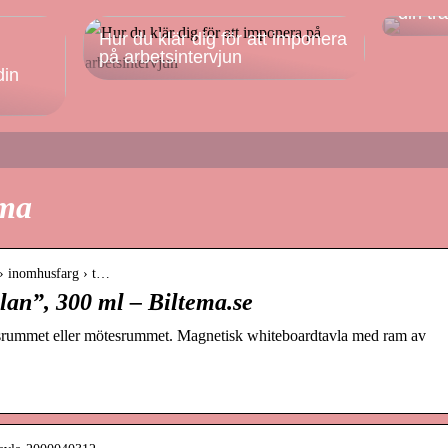
din tr
Hur du klär dig för att imponera
på arbetsintervjun
din
ema
 › inomhusfarg › t…
vlan”, 300 ml – Biltema.se
lassrummet eller mötesrummet. Magnetisk whiteboardtavla med ram av