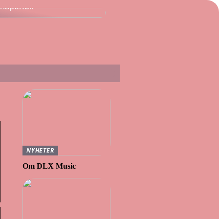
ansportbil
NYHETER
Om DLX Music