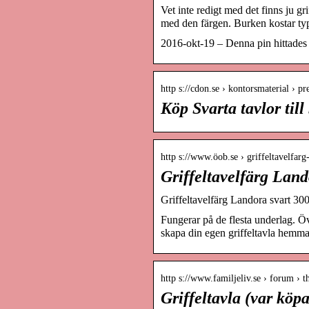
Vet inte redigt med det finns ju gr
med den färgen. Burken kostar ty
2016-okt-19 – Denna pin hittades a
http s://cdon.se › kontorsmaterial › pr
Köp Svarta tavlor til
http s://www.öob.se › griffeltavelfar
Griffeltavelfärg Lan
Griffeltavelfärg Landora svart 30
Fungerar på de flesta underlag. Öv
skapa din egen griffeltavla hemma.
http s://www.familjeliv.se › forum ›
Griffeltavla (var köpa