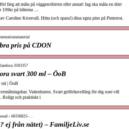
iffel färg att måla på väggen/dörren eller annat! Jag ska måla en dörr
p 109kr på biltema …
v Caroline Kronvall. Hitta (och spara!) dina egna pins på Pinterest.
esentationsmaterial
l bra pris på CDON
g-landora-3503357
dora svart 300 ml – ÖoB
0 ml | ÖoB
ermålningsbar. Vattenburen. Svart griffeltavelfärg för dig som vill
 Roligt och praktiskt i
 thread › 68330825-…
? ej från nätet) – FamiljeLiv.se