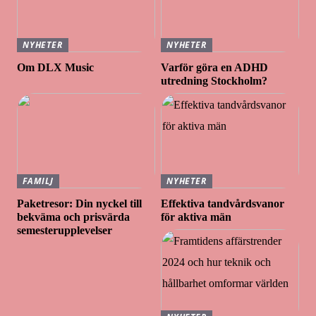
NYHETER
NYHETER
Om DLX Music
Varför göra en ADHD
utredning Stockholm?
FAMILJ
NYHETER
Paketresor: Din nyckel till
Effektiva tandvårdsvanor
bekväma och prisvärda
för aktiva män
semesterupplevelser