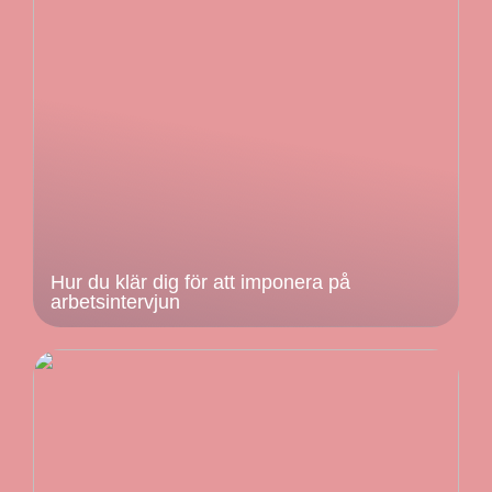
Hur du klär dig för att imponera på
arbetsintervjun