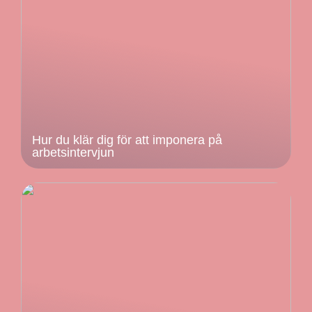
Hur du klär dig för att imponera på
arbetsintervjun