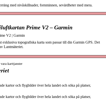
 terräng med nivåskillnader, fornminnen, sevärdheter med mera.
riluftkartan Prime V2 – Garmin
Prime V2 | Garmin
st exklusiva topografiska karta som passar till din Garmin GPS. Det
 av Lantmäteriet.
 vara-karttjanster
riet
rade kartor och flygbilder över hela landet och söka på platser,
rade kartor och flygbilder över hela landet och söka på platser,