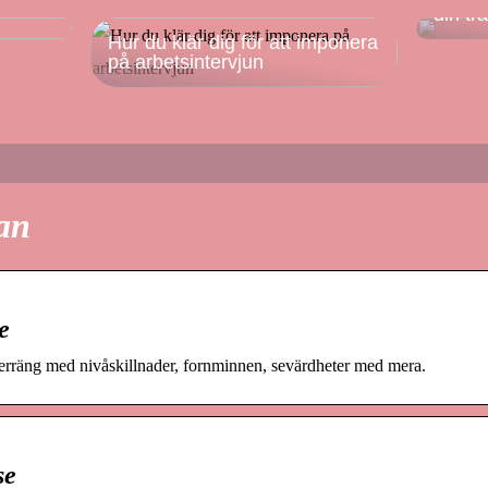
din tr
Hur du klär dig för att imponera
på arbetsintervjun
tan
e
 terräng med nivåskillnader, fornminnen, sevärdheter med mera.
se