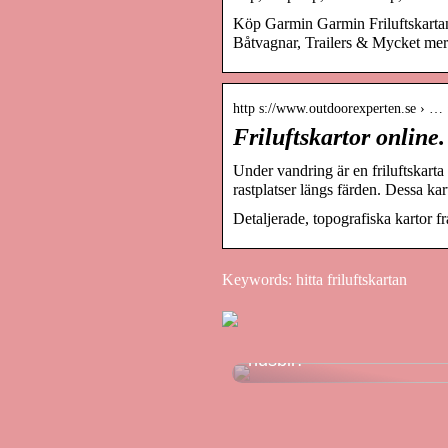
Köp Garmin Garmin Friluftskarta
Båtvagnar, Trailers & Mycket mer
http s://www.outdoorexperten.se › …
Friluftskartor online
Under vandring är en friluftskarta
rastplatser längs färden. Dessa ka
Detaljerade, topografiska kartor 
Keywords: hitta friluftskartan
Funderar du på att sälja 
husbil?