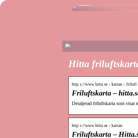
husbil?
Hitta friluftskar
http s://www.hitta.se › kartan › friluft
Friluftskarta – hitta.s
Detaljerad friluftskarta som visar
http s://www.hitta.se › kartan
Friluftskarta – Hitta.