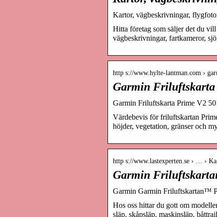
Kartor, vägbeskrivningar, flygfot
Hitta företag som säljer det du vil
vägbeskrivningar, fartkameror, sjö
http s://www.hylte-lantman.com › gar
Garmin Friluftskart
Garmin Friluftskarta Prime V2 5
Värdebevis för friluftskartan Pri
höjder, vegetation, gränser och m
http s://www.lastexperten.se › … › K
Garmin Friluftskarta
Garmin Garmin Friluftskartan™ P
Hos oss hittar du gott om modeller 
släp, skåpsläp, maskinsläp, båttra