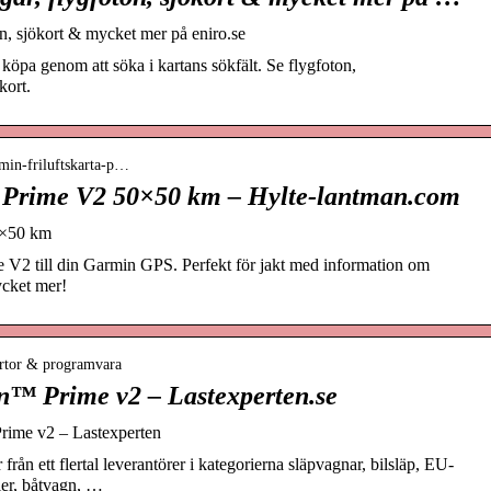
on, sjökort & mycket mer på eniro.se
l köpa genom att söka i kartans sökfält. Se flygfoton,
kort.
min-friluftskarta-p…
a Prime V2 50×50 km – Hylte-lantman.com
0×50 km
me V2 till din Garmin GPS. Perfekt för jakt med information om
ycket mer!
artor & programvara
n™ Prime v2 – Lastexperten.se
rime v2 – Lastexperten
från ett flertal leverantörer i kategorierna släpvagnar, bilsläp, EU-
iler, båtvagn, …