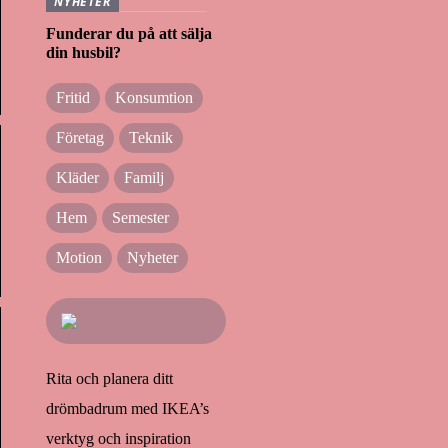
NYHETER
Funderar du på att sälja
din husbil?
Fritid
Konsumtion
Företag
Teknik
Kläder
Familj
Hem
Semester
Motion
Nyheter
Rita och planera ditt
drömbadrum med IKEA’s
verktyg och inspiration