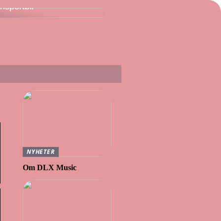
ansportbil
NYHETER
Om DLX Music