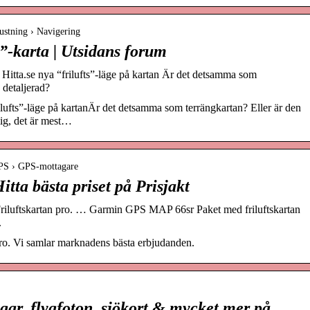
ustning › Navigering
s”-karta | Utsidans forum
Hitta.se nya “frilufts”-läge på kartan Är det detsamma som
 detaljerad?
ilufts”-läge på kartanÄr det detsamma som terrängkartan? Eller är den
ig, det är mest…
GPS › GPS-mottagare
itta bästa priset på Prisjakt
riluftskartan pro. … Garmin GPS MAP 66sr Paket med friluftskartan
.
 pro. Vi samlar marknadens bästa erbjudanden.
ngar, flygfoton, sjökort & mycket mer på …