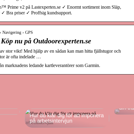
n™ Prime v2 på Lastexperten.se ✓ Enormt sortiment inom Släp,
 ✓ Bra priser ✓ Proffsig kundsupport.
 › Navigering › GPS
. Köp nu på Outdoorexperten.se
 av stor vikt! Med hjälp av en sådan kan man hitta fjällstugor och
rtor är ofta indelade …
från marknadens ledande kartleverantörer som Garmin.
din
Satsa 
din tr
Hur du klär dig för att imponera
på arbetsintervjun