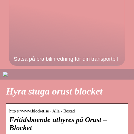
Satsa på bra bilinredning för din transportbil
Hyra stuga orust blocket
http s://www.blocket.se › Alla › Bostad
Fritidsboende uthyres på Orust –
Blocket