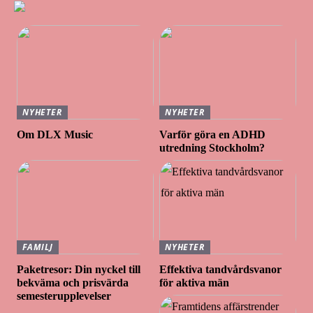
NYHETER
NYHETER
Om DLX Music
Varför göra en ADHD
utredning Stockholm?
FAMILJ
NYHETER
Paketresor: Din nyckel till
Effektiva tandvårdsvanor
bekväma och prisvärda
för aktiva män
semesterupplevelser