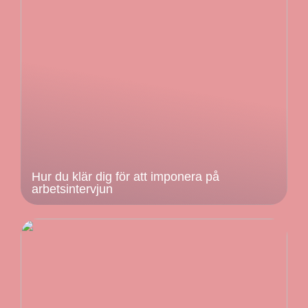
Hur du klär dig för att imponera på
arbetsintervjun