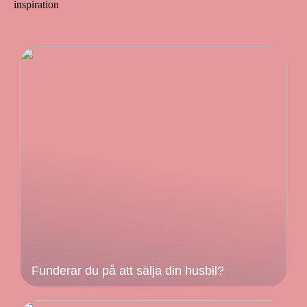
inspiration
Funderar du på att sälja din husbil?