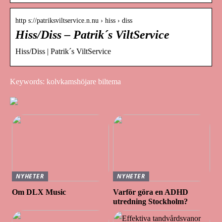
http s://patriksviltservice.n.nu › hiss › diss
Hiss/Diss – Patrik´s ViltService
Hiss/Diss | Patrik´s ViltService
Keywords: kolvkamshöjare biltema
NYHETER
NYHETER
Om DLX Music
Varför göra en ADHD
utredning Stockholm?