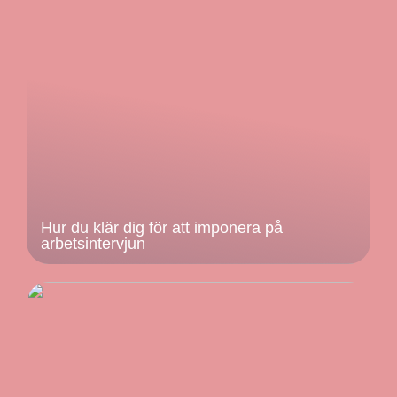
Hur du klär dig för att imponera på
arbetsintervjun