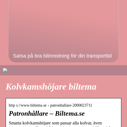
Satsa på bra bilinredning för din transportbil
Kolvkamshöjare biltema
http s://www.biltema.se › patronhallare-2000023711
Patronhållare – Biltema.se
Smarta kolvkamshöjare som passar alla kolvar, även