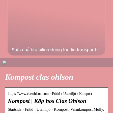
Satsa på bra bilinredning för din transportbil
Kompost clas ohlson
http s://www.clasohlson.com › Fritid › Utemiljö › Kompost
Kompost | Köp hos Clas Ohlson
Startsida · Fritid · Utemiljö · Kompost; Varmkompost Mully.