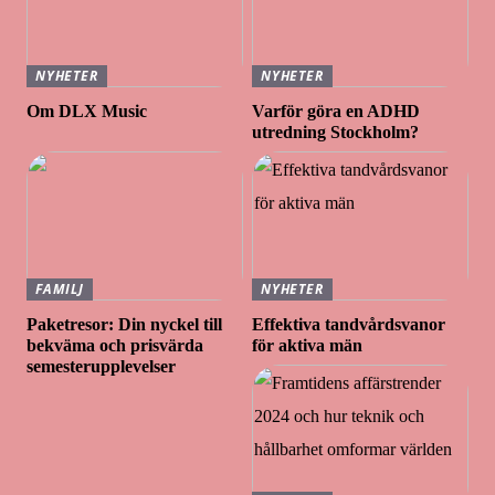
NYHETER
NYHETER
Om DLX Music
Varför göra en ADHD
utredning Stockholm?
FAMILJ
NYHETER
Paketresor: Din nyckel till
Effektiva tandvårdsvanor
bekväma och prisvärda
för aktiva män
semesterupplevelser