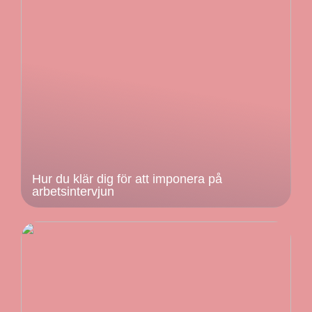
Hur du klär dig för att imponera på
arbetsintervjun