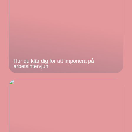
Hur du klär dig för att imponera på
arbetsintervjun