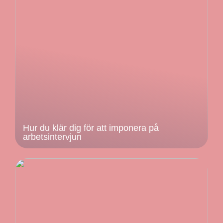
Hur du klär dig för att imponera på
arbetsintervjun