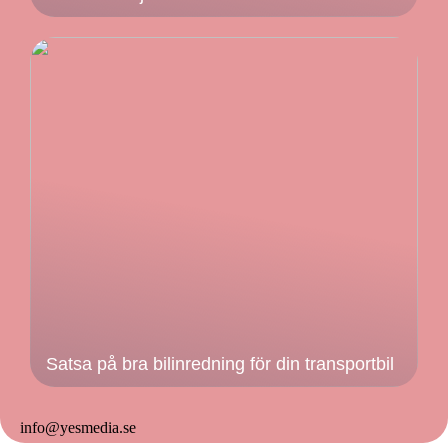
Satsa på bra bilinredning för din transportbil
info@yesmedia.se