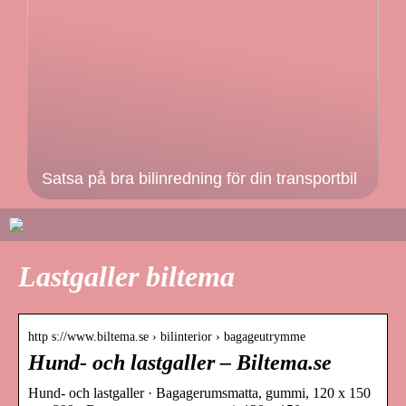
Satsa på bra bilinredning för din transportbil
Lastgaller biltema
http s://www.biltema.se › bilinterior › bagageutrymme
Hund- och lastgaller – Biltema.se
Hund- och lastgaller · Bagagerumsmatta, gummi, 120 x 150