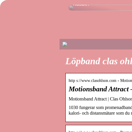
husbil?
Löpband clas oh
http s://www.clasohlson.com › Motion
Motionsband Attract 
Motionsband Attract | Clas Ohlso
1030 fungerar som promenadband 
kalori- och distansmätare som du