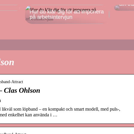
din tr
Hur du klär dig för att imponera
på arbetsintervjun
lson
sband-Attract
– Clas Ohlson
n
likväl som löpband – en kompakt och smart modell, med puls-,
 med enkelhet kan använda i …