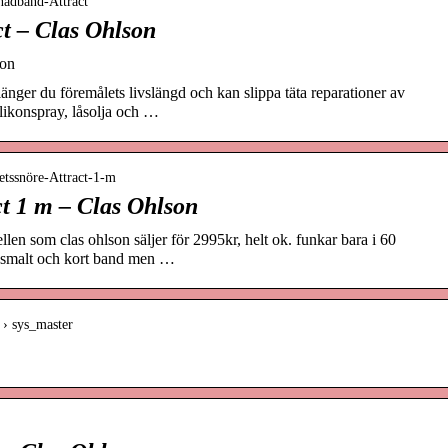
nadband-Attract
t – Clas Ohlson
son
änger du föremålets livslängd och kan slippa täta reparationer av
silikonspray, låsolja och …
etssnöre-Attract-1-m
ct 1 m – Clas Ohlson
llen som clas ohlson säljer för 2995kr, helt ok. funkar bara i 60
l smalt och kort band men …
 › sys_master