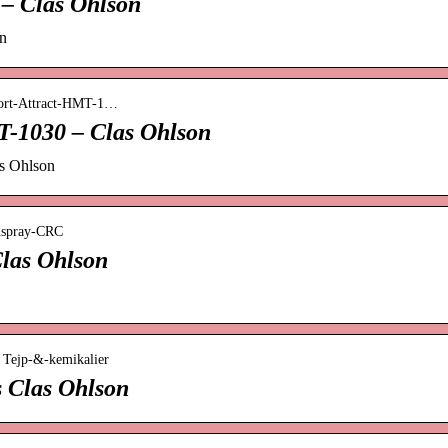
 – Clas Ohlson
on
skort-Attract-HMT-1…
T-1030 – Clas Ohlson
as Ohlson
onspray-CRC
Clas Ohlson
› Tejp-&-kemikalier
 Clas Ohlson