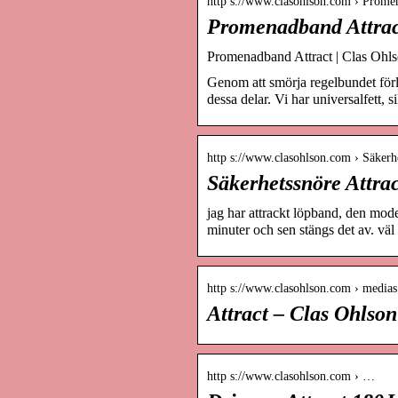
http s://www.clasohlson.com › Prome
Promenadband Attrac
Promenadband Attract | Clas Ohl
Genom att smörja regelbundet förl
dessa delar. Vi har universalfett, 
http s://www.clasohlson.com › Säkerh
Säkerhetssnöre Attra
jag har attrackt löpband, den mode
minuter och sen stängs det av. vä
http s://www.clasohlson.com › medias
Attract – Clas Ohlson
http s://www.clasohlson.com › …