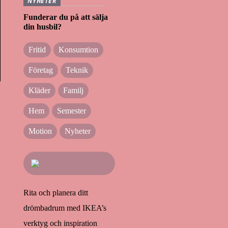
NYHETER
Funderar du på att sälja
din husbil?
Fritid
Konsumtion
Företag
Teknik
Kläder
Familj
Hem
Semester
Motion
Nyheter
Rita och planera ditt
drömbadrum med IKEA’s
verktyg och inspiration