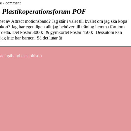
se › comment
| Plastikoperationsforum POF
t av Attract motionsband? Jag står i valet till kvalet om jag ska köpa
mkort? Jag har egentligen allt jag behöver till träning hemma förutom
på detta. Det kostar 3000:- & gymkortet kostar 4500:- Dessutom kan
ag inte har barnen. Så det lutar åt
ract gåband clas ohlson