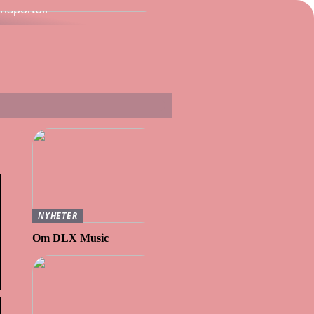
ansportbil
NYHETER
Om DLX Music