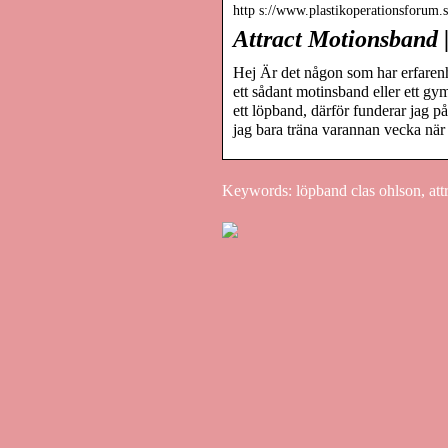
http s://www.plastikoperationsforum.
Attract Motionsband 
Hej Är det någon som har erfarenhe
ett sådant motinsband eller ett gy
ett löpband, därför funderar jag 
jag bara träna varannan vecka när j
Keywords: löpband clas ohlson, att