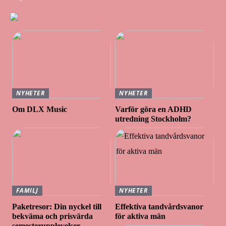
NYHETER
NYHETER
Om DLX Music
Varför göra en ADHD
utredning Stockholm?
FAMILJ
NYHETER
Paketresor: Din nyckel till
Effektiva tandvårdsvanor
bekväma och prisvärda
för aktiva män
semesterupplevelser