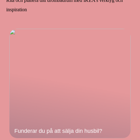
Rita och planera ditt drömbadrum med IKEA’s verktyg och
inspiration
Funderar du på att sälja din husbil?