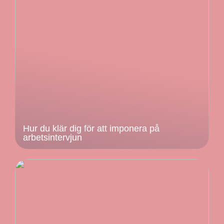
Hur du klär dig för att imponera på
arbetsintervjun