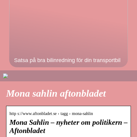
Satsa på bra bilinredning för din transportbil
Mona sahlin aftonbladet
http s://www.aftonbladet.se › tagg › mona-sahlin
Mona Sahlin – nyheter om politikern –
Aftonbladet