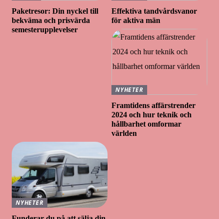
Paketresor: Din nyckel till
Effektiva tandvårdsvanor
bekväma och prisvärda
för aktiva män
semesterupplevelser
NYHETER
Framtidens affärstrender
2024 och hur teknik och
hållbarhet omformar
världen
NYHETER
Funderar du på att sälja din