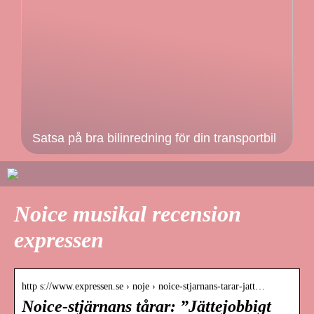
Satsa på bra bilinredning för din transportbil
Noice musikal recension
expressen
http s://www.expressen.se › noje › noice-stjarnans-tarar-jatt…
Noice-stjärnans tårar: ”Jättejobbigt