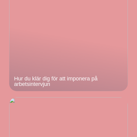
Hur du klär dig för att imponera på
arbetsintervjun