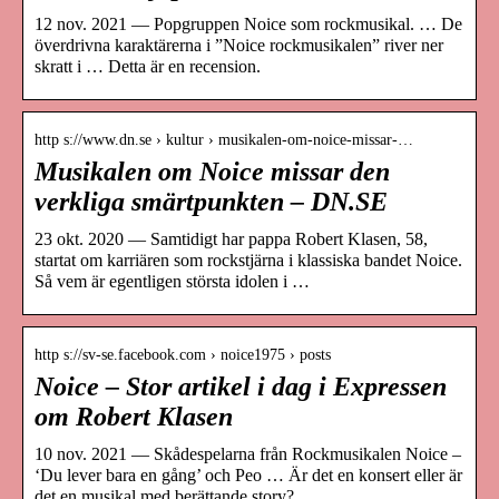
12 nov. 2021 — Popgruppen Noice som rockmusikal. … De
överdrivna karaktärerna i ”Noice rockmusikalen” river ner
skratt i … Detta är en recension.
http s://www.dn.se › kultur › musikalen-om-noice-missar-…
Musikalen om Noice missar den
verkliga smärtpunkten – DN.SE
23 okt. 2020 — Samtidigt har pappa Robert Klasen, 58,
startat om karriären som rockstjärna i klassiska bandet Noice.
Så vem är egentligen största idolen i …
http s://sv-se.facebook.com › noice1975 › posts
Noice – Stor artikel i dag i Expressen
om Robert Klasen
10 nov. 2021 — Skådespelarna från Rockmusikalen Noice –
‘Du lever bara en gång’ och Peo … Är det en konsert eller är
det en musikal med berättande story?