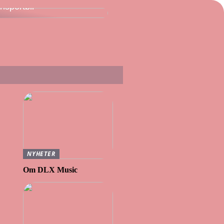
ansportbil
NYHETER
Om DLX Music