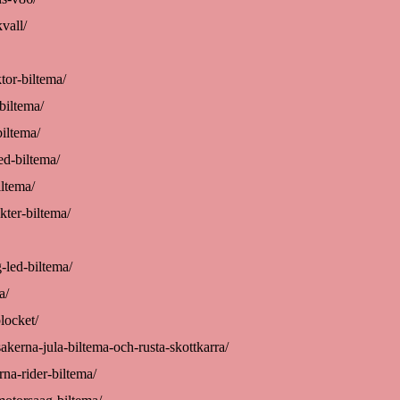
vall/
tor-biltema/
biltema/
biltema/
ed-biltema/
iltema/
kter-biltema/
-led-biltema/
a/
locket/
akerna-jula-biltema-och-rusta-skottkarra/
rna-rider-biltema/