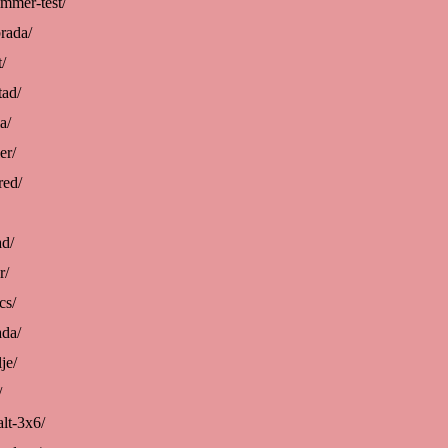
immer-test/
rada/
/
tad/
a/
er/
red/
ad/
r/
cs/
ada/
je/
/
alt-3x6/