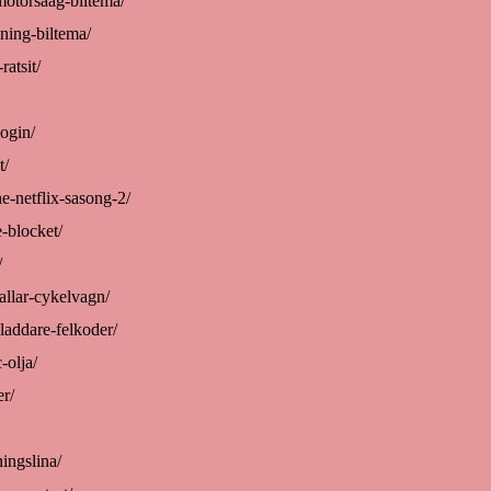
-motorsaag-biltema/
kning-biltema/
ratsit/
login/
t/
e-netflix-sasong-2/
e-blocket/
/
allar-cykelvagn/
iladdare-felkoder/
-olja/
er/
ningslina/