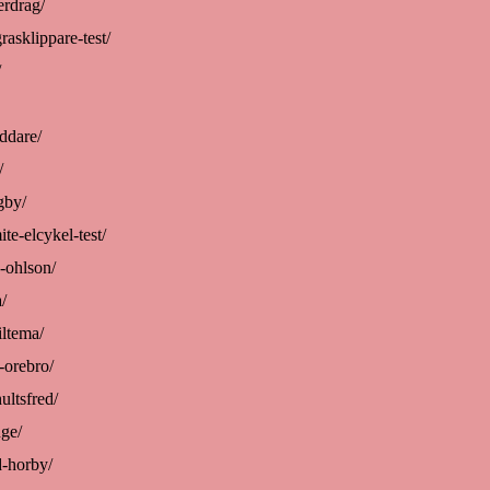
erdrag/
rasklippare-test/
/
addare/
/
gby/
te-elcykel-test/
s-ohlson/
/
iltema/
-orebro/
ultsfred/
nge/
d-horby/