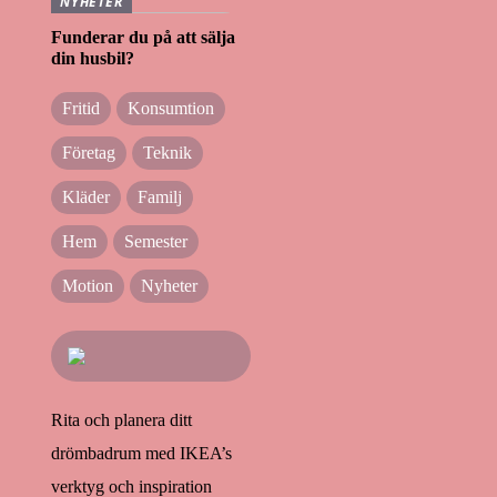
NYHETER
Funderar du på att sälja
din husbil?
Fritid
Konsumtion
Företag
Teknik
Kläder
Familj
Hem
Semester
Motion
Nyheter
Rita och planera ditt
drömbadrum med IKEA’s
verktyg och inspiration