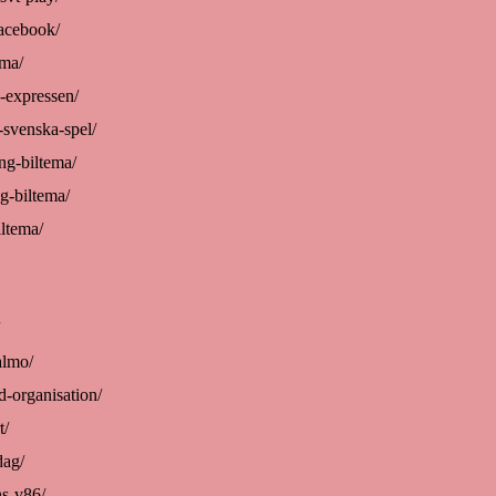
facebook/
ema/
-expressen/
-svenska-spel/
ng-biltema/
ng-biltema/
iltema/
almo/
d-organisation/
t/
dag/
ns-v86/