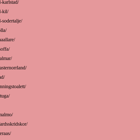
-karlstad/
-kil/
-sodertalje/
lla/
aallare/
offa/
kalmar/
asternorrland/
ad/
nningstoalett/
tuga/
-malmo/
fardsskridskor/
eraas/