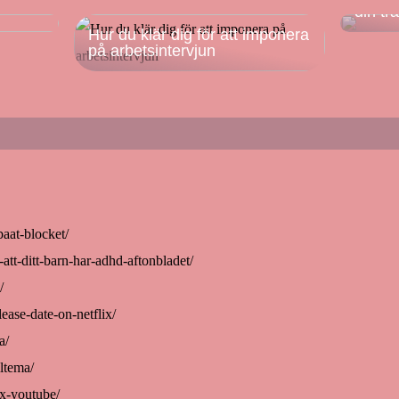
din tr
Hur du klär dig för att imponera
på arbetsintervjun
baat-blocket/
att-ditt-barn-har-adhd-aftonbladet/
/
ease-date-on-netflix/
a/
ltema/
ox-youtube/