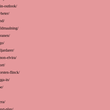
in-outlook/
yheter/
nd/
uldmaalning/
oranen/
go/
ljardarer/
mon-elvira/
ort/
orsten-flinck/
gga-in/
be/
era/
svt-play/