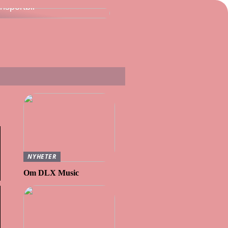
ansportbil
NYHETER
Om DLX Music