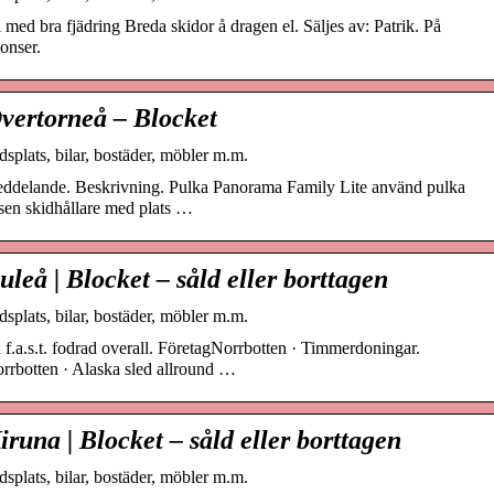
med bra fjädring Breda skidor å dragen el. Säljes av: Patrik. På
onser.
Övertorneå – Blocket
splats, bilar, bostäder, möbler m.m.
eddelande. Beskrivning. Pulka Panorama Family Lite använd pulka
tsen skidhållare med plats …
uleå | Blocket – såld eller borttagen
splats, bilar, bostäder, möbler m.m.
cx f.a.s.t. fodrad overall. FöretagNorrbotten · Timmerdoningar.
rrbotten · Alaska sled allround …
iruna | Blocket – såld eller borttagen
splats, bilar, bostäder, möbler m.m.