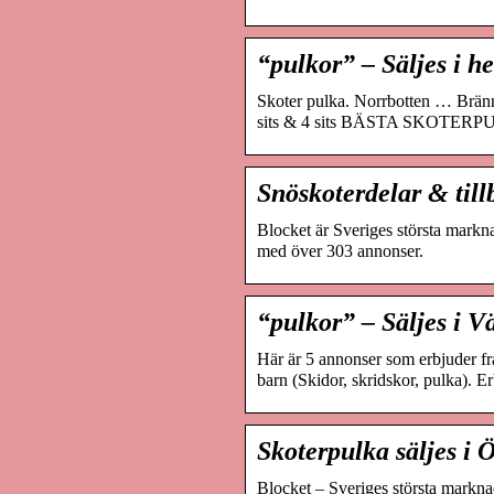
“pulkor” – Säljes i h
Skoter pulka. Norrbotten … Brän
sits & 4 sits BÄSTA SKOTERPU
Snöskoterdelar & till
Blocket är Sveriges största markna
med över 303 annonser.
“pulkor” – Säljes i V
Här är 5 annonser som erbjuder fra
barn (Skidor, skridskor, pulka). Er
Skoterpulka säljes i 
Blocket – Sveriges största marknad