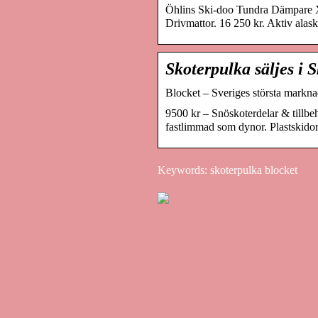
Öhlins Ski-doo Tundra Dämpare X
Drivmattor. 16 250 kr. Aktiv alask
Skoterpulka säljes i S
Blocket – Sveriges största marknad
9500 kr – Snöskoterdelar & tillbe
fastlimmad som dynor. Plastskido
Keywords: skoterpulka blocket