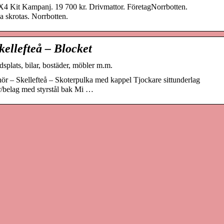
4 Kit Kampanj. 19 700 kr. Drivmattor. FöretagNorrbotten.
a skrotas. Norrbotten.
kellefteå – Blocket
splats, bilar, bostäder, möbler m.m.
hör – Skellefteå – Skoterpulka med kappel Tjockare sittunderlag
r/belag med styrstål bak Mi …