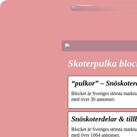
husbil?
Skoterpulka bloc
“pulkor” – Snöskoterd
Blocket är Sveriges största markna
med över 30 annonser.
Snöskoterdelar & till
Blocket är Sveriges största markna
med över 1064 annonser.