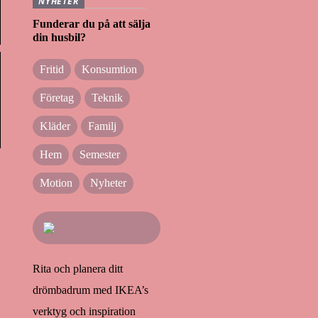
NYHETER
Funderar du på att sälja
din husbil?
Fritid
Konsumtion
Företag
Teknik
Kläder
Familj
Hem
Semester
Motion
Nyheter
Rita och planera ditt
drömbadrum med IKEA’s
verktyg och inspiration