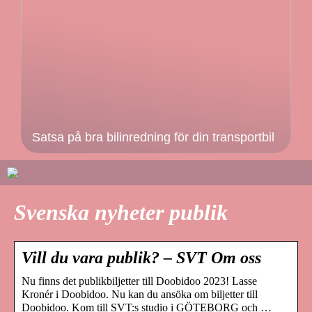
Satsa på bra bilinredning för din transportbil
Svenska nyheter publik
Vill du vara publik? – SVT Om oss
Nu finns det publikbiljetter till Doobidoo 2023! Lasse
Kronér i Doobidoo. Nu kan du ansöka om biljetter till
Doobidoo. Kom till SVT:s studio i GÖTEBORG och …