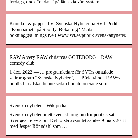
fredags, dock ”endast” på länk via vårt system …
Komiker & pappa. TV: Svenska Nyheter på SVT Podd:
”Kompaniet” på Spotify. Boka mig? Maila
bokning@allthingslive ! www.svt.se/publik-svenskanyheter.
RAW A very RAW christmas GÖTEBORG – RAW
comedy club
1 dec. 2022 — … programledare för SVT:s omtalade
satirprogram ”Svenska Nyheter”, … Både vi och RAW:s
publik har älskat henne sedan hon debuterade som …
Svenska nyheter – Wikipedia
Svenska nyheter är ett svenskt program för politisk satir i
Sveriges Television. Det första avsnittet sändes 9 mars 2018
med Jesper Rönndahl som …