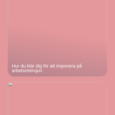
Hur du klär dig för att imponera på
arbetsintervjun