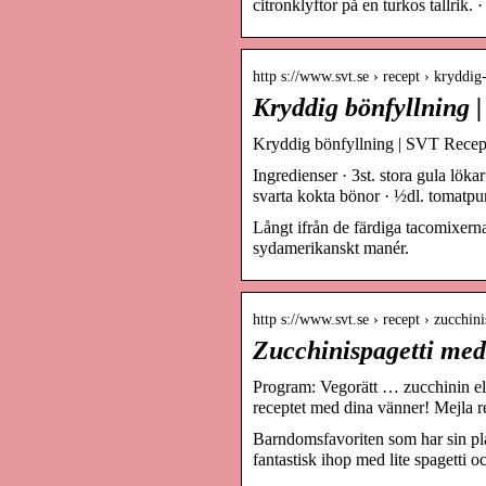
citronklyftor på en turkos tallrik.
http s://www.svt.se › recept › kryddig
Kryddig bönfyllning 
Kryddig bönfyllning | SVT Recep
Ingredienser · 3st. stora gula lökar
svarta kokta bönor · ½dl. tomatpu
Långt ifrån de färdiga tacomixern
sydamerikanskt manér.
http s://www.svt.se › recept › zucchi
Zucchinispagetti med
Program: Vegorätt … zucchinin ell
receptet med dina vänner! Mejla 
Barndomsfavoriten som har sin plat
fantastisk ihop med lite spagetti o