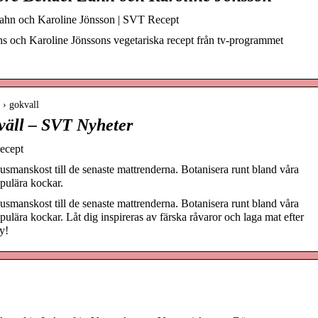
Zahn och Karoline Jönsson | SVT Recept
ns och Karoline Jönssons vegetariska recept från tv-programmet
 › gokvall
kväll – SVT Nyheter
Recept
l husmanskost till de senaste mattrenderna. Botanisera runt bland våra
pulära kockar.
l husmanskost till de senaste mattrenderna. Botanisera runt bland våra
ulära kockar. Låt dig inspireras av färska råvaror och laga mat efter
y!