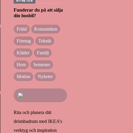
NYHETER
Funderar du på att sälja
din husbil?
Fritid
Konsumtion
Företag
Teknik
Kläder
Familj
Hem
Semester
Motion
Nyheter
Rita och planera ditt
drömbadrum med IKEA’s
verktyg och inspiration