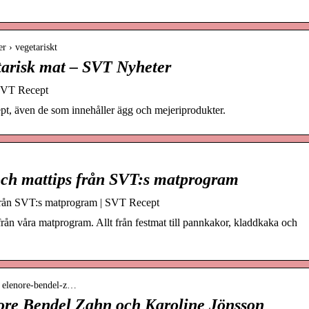
er › vegetariskt
etarisk mat – SVT Nyheter
 SVT Recept
ept, även de som innehåller ägg och mejeriprodukter.
och mattips från SVT:s matprogram
 från SVT:s matprogram | SVT Recept
från våra matprogram. Allt från festmat till pannkakor, kladdkaka och
 › elenore-bendel-z…
nore Bendel Zahn och Karoline Jönsson