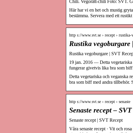
Chili. Vegorätt-chili Foto: SVT. 
Här har vi en het och mustig gryta 
bestämma. Servera med ett rustikt l
http s://www.svt.se › recept › rustika
Rustika vegoburgare 
Rustika vegoburgare | SVT Recep
19 jan. 2016 — Detta vegetariska 
fungerar givetvis lika bra som biff
Detta vegetariska och veganska rec
bra som biff med andra tillbehör. 
http s://www.svt.se › recept › senaste
Senaste recept – SVT
Senaste recept | SVT Recept
Våra senaste recept · Vit och rosa