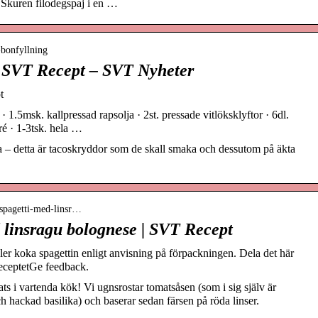
 · Skuren filodegspaj i en …
-bonfyllning
| SVT Recept – SVT Nyheter
t
 · 1.5msk. kallpressad rapsolja · 2st. pressade vitlöksklyftor · 6dl.
ré · 1-3tsk. hela …
a – detta är tacoskryddor som de skall smaka och dessutom på äkta
nispagetti-med-linsr…
 linsragu bolognese | SVT Recept
er koka spagettin enligt anvisning på förpackningen. Dela det här
receptetGe feedback.
s i vartenda kök! Vi ugnsrostar tomatsåsen (som i sig själv är
ch hackad basilika) och baserar sedan färsen på röda linser.