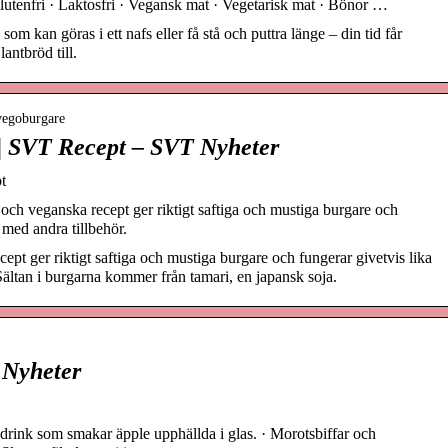
Glutenfri · Laktosfri · Vegansk mat · Vegetarisk mat · Bönor …
som kan göras i ett nafs eller få stå och puttra länge – din tid får
antbröd till.
-vegoburgare
| SVT Recept – SVT Nyheter
t
och veganska recept ger riktigt saftiga och mustiga burgare och
 med andra tillbehör.
ept ger riktigt saftiga och mustiga burgare och fungerar givetvis lika
Sältan i burgarna kommer från tamari, en japansk soja.
 Nyheter
 drink som smakar äpple upphällda i glas. · Morotsbiffar och