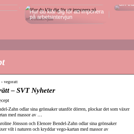
din tr
Hur du klär dig för att imponera
på arbetsintervjun
pt
 › vegoratt
rätt – SVT Nyheter
ecept
del-Zahn odlar sina grönsaker utanför dörren, plockar det som växer
kartan med massor av …
aroline Jönsson och Elenore Bendel-Zahn odlar sina grönsaker
äxer vilt i naturen och kryddar vego-kartan med massor av