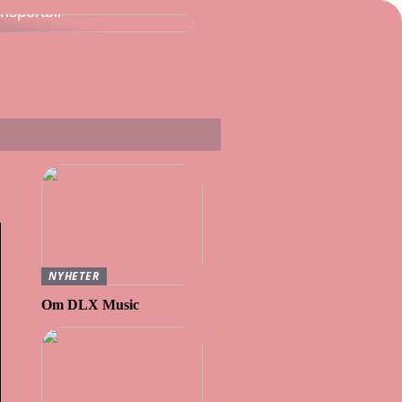
ansportbil
NYHETER
Om DLX Music