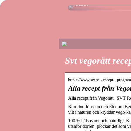
husbil?
Svt vegorätt rece
http s://www.svt.se › recept › program
Alla recept från Vego
Alla recept från Vegorätt | SVT R
Karoline Jönsson och Elenore Ben
vilt i naturen och kryddar vego-
100 % hälsosamt och naturligt. K
utanför dörren, plockar det som v