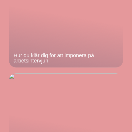
Hur du klär dig för att imponera på
arbetsintervjun