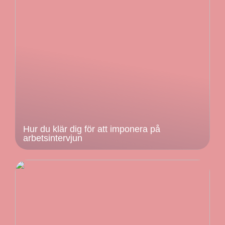
Hur du klär dig för att imponera på
arbetsintervjun