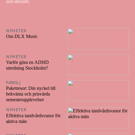
och stressfri.
NYHETER
29/11/2025
Om DLX Music
NYHETER
28/11/2025
Varför göra en ADHD
utredning Stockholm?
FAMILJ
20/07/2025
Paketresor: Din nyckel till
bekväma och prisvärda
semesterupplevelser
NYHETER
17/06/2025
Effektiva tandvårdsvanor för
aktiva män