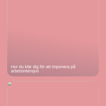
Hur du klär dig för att imponera på
arbetsintervjun