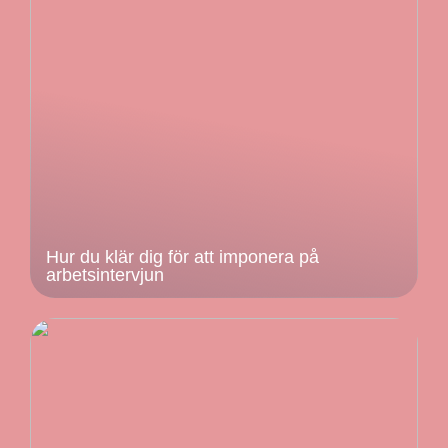
Hur du klär dig för att imponera på
arbetsintervjun