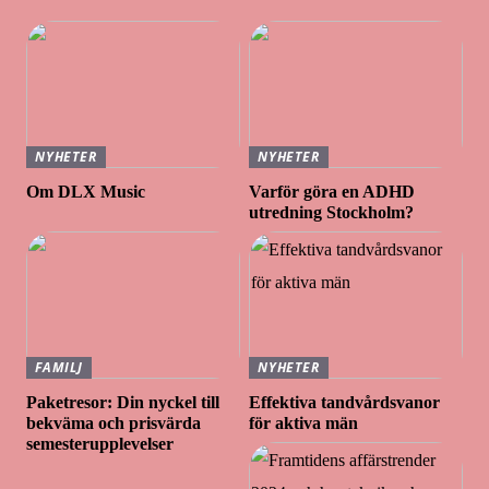
NYHETER
NYHETER
Om DLX Music
Varför göra en ADHD
utredning Stockholm?
FAMILJ
NYHETER
Paketresor: Din nyckel till
Effektiva tandvårdsvanor
bekväma och prisvärda
för aktiva män
semesterupplevelser