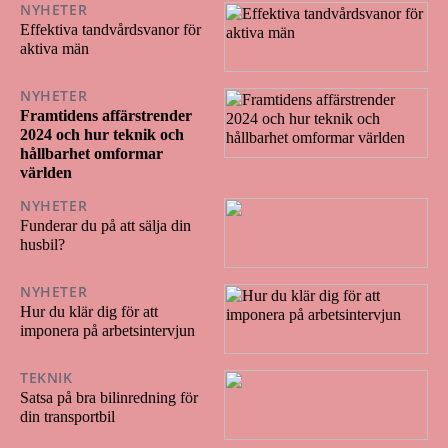
NYHETER
17/06/2025
Effektiva tandvårdsvanor för
aktiva män
NYHETER
03/01/2025
Framtidens affärstrender
2024 och hur teknik och
hållbarhet omformar
världen
NYHETER
18/10/2024
Funderar du på att sälja din
husbil?
NYHETER
14/08/2024
Hur du klär dig för att
imponera på arbetsintervjun
TEKNIK
28/05/2024
Satsa på bra bilinredning för
din transportbil