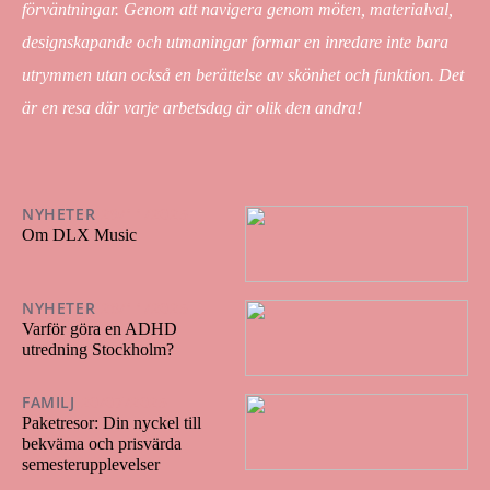
förväntningar. Genom att navigera genom möten, materialval,
designskapande och utmaningar formar en inredare inte bara
utrymmen utan också en berättelse av skönhet och funktion. Det
är en resa där varje arbetsdag är olik den andra!
NYHETER
29/11/2025
Om DLX Music
NYHETER
28/11/2025
Varför göra en ADHD
utredning Stockholm?
FAMILJ
20/07/2025
Paketresor: Din nyckel till
bekväma och prisvärda
semesterupplevelser