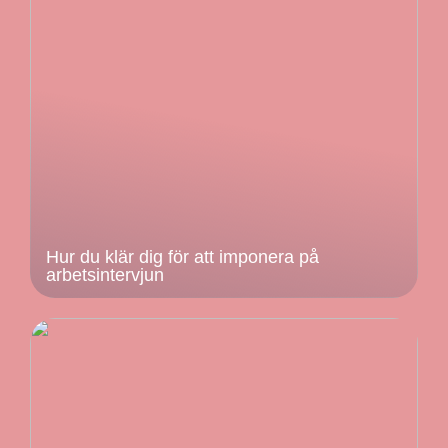
Hur du klär dig för att imponera på
arbetsintervjun