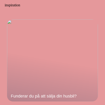
inspiration
Funderar du på att sälja din husbil?