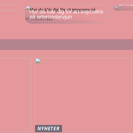
din tr
Hur du klär dig för att imponera
på arbetsintervjun
NYHETER