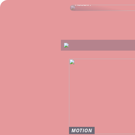
husbil?
MOTION