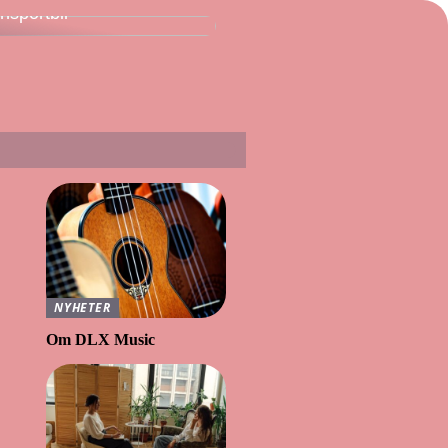
ansportbil
NYHETER
Om DLX Music