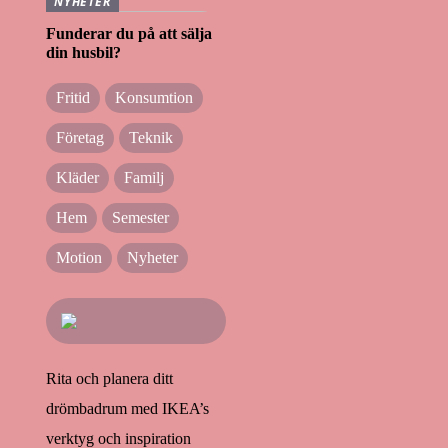
NYHETER
Funderar du på att sälja
din husbil?
Fritid
Konsumtion
Företag
Teknik
Kläder
Familj
Hem
Semester
Motion
Nyheter
Rita och planera ditt
drömbadrum med IKEA’s
verktyg och inspiration